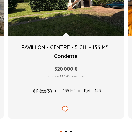
PAVILLON - CENTRE - 5 CH. - 136 M²
,
Condette
520 000 €
dont 4% TTC d'honoraires
135
M²
Réf :
143
6
Pièce(s)