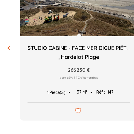
STUDIO CABINE - FACE MER DIGUE PIÉTONNE - 36.60 M²C
,
Hardelot Plage
266 250 €
dont 6,5% TTC d'honoraires
37
M²
Réf :
147
1
Pièce(s)