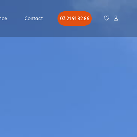
nce
Contact
03.21.91.82.86