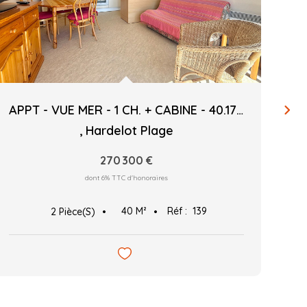
APPT - VUE MER - 1 CH. + CABINE - 40.17 M²C
,
Hardelot Plage
270 300 €
dont 6% TTC d'honoraires
40
M²
Réf :
139
2
Pièce(s)