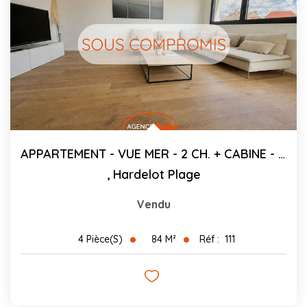
APPARTEMENT - VUE MER - 2 CH. + CABINE - 84.39 M² C
,
Hardelot Plage
Vendu
84
M²
Réf :
111
4
Pièce(s)