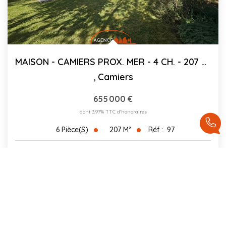
MAISON - CAMIERS PROX. MER - 4 CH. - 207 M²
,
Camiers
655 000 €
dont 3,97% TTC d'honoraires
207
M²
Réf :
97
6
Pièce(s)