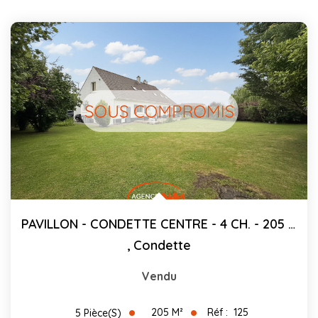
PAVILLON - CONDETTE CENTRE - 4 CH. - 205 M²
,
Condette
Vendu
205
M²
Réf :
125
5
Pièce(s)