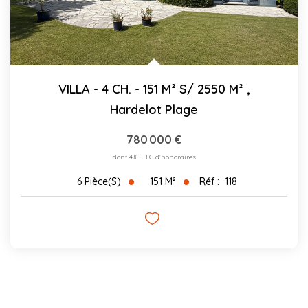
VILLA - 4 CH. - 151 M² S/ 2550 M²
,
Hardelot Plage
780 000 €
dont 4% TTC d'honoraires
151
M²
Réf :
118
6
Pièce(s)