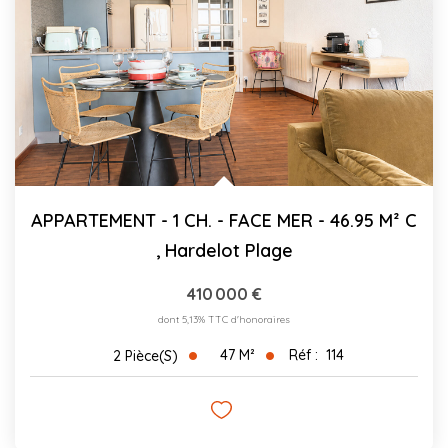
CONTACT
03.21.91.82.86
APPARTEMENT - 1 CH. - FACE MER - 46.95 M² C
,
Hardelot Plage
410 000 €
dont 5,13% TTC d'honoraires
47
M²
Réf :
114
2
Pièce(s)