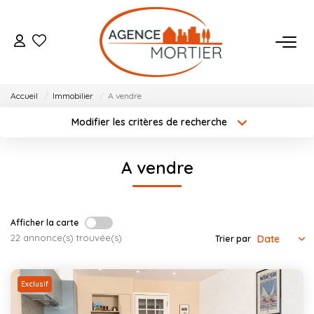
ACHETER
Accueil
Immobilier
A vendre
ESTIMER
Modifier les critères de recherche
Localisation
Type de bien
Localisation
Sélectionnez...
BIENS VENDUS
A vendre
Surface min
Budget max
NOTRE AGENCE
Créer une alerte
Plus de critères
Afficher la carte
Qui Sommes Nous
22 annonce(s) trouvée(s)
Trier par
Notre Équipe
Nos Actualités
Exclusif