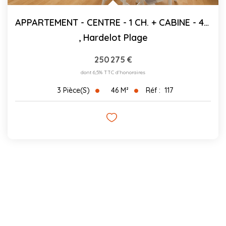
APPARTEMENT - CENTRE - 1 CH. + CABINE - 45.76 M²C
,
Hardelot Plage
250 275 €
dont 6,5% TTC d'honoraires
46
M²
Réf :
117
3
Pièce(s)