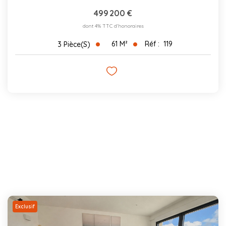
499 200 €
dont 4% TTC d'honoraires
61
M²
Réf :
119
3
Pièce(s)
Exclusif