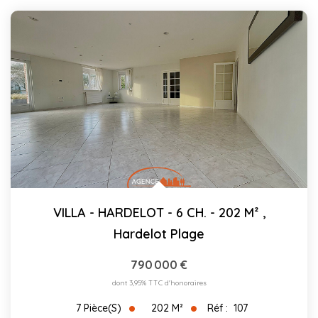
VILLA - HARDELOT - 6 CH. - 202 M²
,
Hardelot Plage
790 000 €
dont 3,95% TTC d'honoraires
202
M²
Réf :
107
7
Pièce(s)