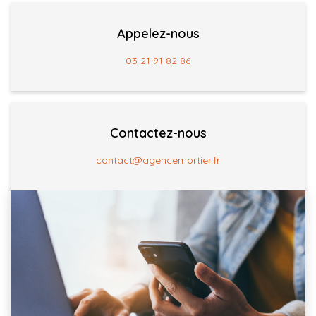
CONTACT
Appelez-nous
03.21.91.82.86
03 21 91 82 86
Contactez-nous
contact@agencemortier.fr