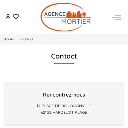
ACHETER
Accueil
Contact
ESTIMER
Contact
BIENS VENDUS
NOTRE AGENCE
Qui Sommes Nous
Rencontrez-nous
Notre Équipe
19 PLACE DE BOURNONVILLE
62152 HARDELOT PLAGE
Nos Actualités