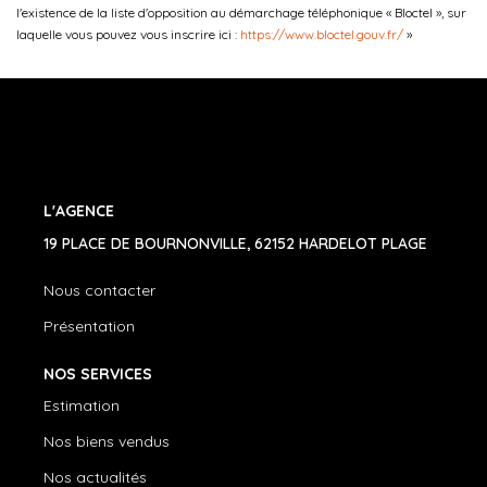
l'existence de la liste d'opposition au démarchage téléphonique « Bloctel », sur
laquelle vous pouvez vous inscrire ici :
https://www.bloctel.gouv.fr/
»
L'AGENCE
19 PLACE DE BOURNONVILLE, 62152 HARDELOT PLAGE
Nous contacter
Présentation
NOS SERVICES
Estimation
Nos biens vendus
Nos actualités