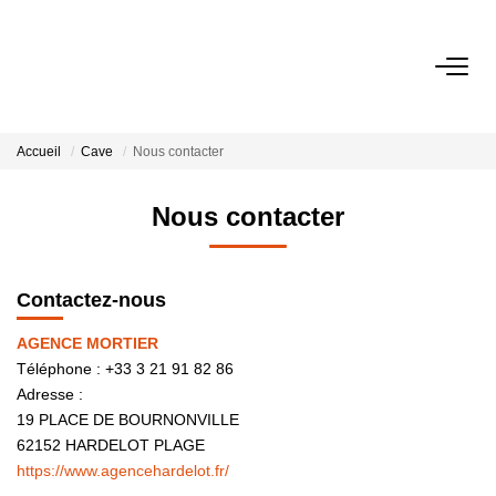
ACHETER
Accueil
Cave
Nous contacter
ESTIMER
Nous contacter
BIENS VENDUS
Contactez-nous
NOTRE AGENCE
AGENCE MORTIER
Qui Sommes Nous
Téléphone :
+33 3 21 91 82 86
Notre Équipe
Adresse :
19 PLACE DE BOURNONVILLE
Nos Actualités
62152
HARDELOT PLAGE
https://www.agencehardelot.fr/