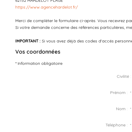
62152
HARDELOT PLAGE
https://www.agencehardelot.fr/
Merci de compléter le formulaire ci-après. Vous recevrez p
Si votre demande concerne des références particulières, mer
IMPORTANT :
Si vous avez déjà des codes d'accés personnels
Vos coordonnées
* Information obligatoire
Civilité :
Prénom :
*
Nom :
*
Téléphone :
*