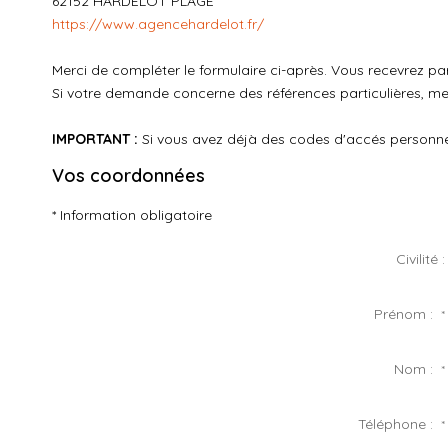
62152
HARDELOT PLAGE
https://www.agencehardelot.fr/
Merci de compléter le formulaire ci-après. Vous recevrez p
Si votre demande concerne des références particulières, mer
IMPORTANT :
Si vous avez déjà des codes d'accés personnels
Vos coordonnées
* Information obligatoire
Civilité :
Prénom :
*
Nom :
*
Téléphone :
*