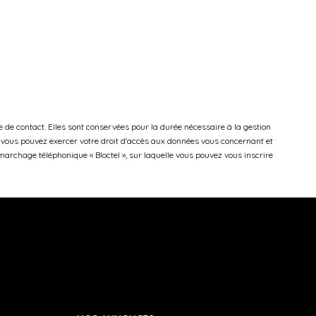
de contact. Elles sont conservées pour la durée nécessaire à la gestion
 », vous pouvez exercer votre droit d'accès aux données vous concernant et
archage téléphonique « Bloctel », sur laquelle vous pouvez vous inscrire