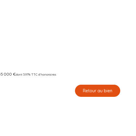
55 000 €
dont 3.97% TTC d'honoraires
Retour au bien