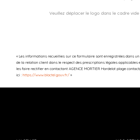
Veuillez déplacer le logo dans le cadre vide
« Les informations recueillies sur ce formulaire sont enregistrées dans 
de la relation client dans le respect des prescriptions légales applicables
les faire rectifier en contactant AGENCE MORTIER Hardelot plage contact@a
ici :
https://www.bloctel.gouv.fr/
»