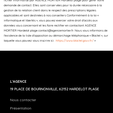
fichier informatisé par AGENCE MORTIER Hardelot plage pour gérer votre
demande de contact. Elles sont conservées pour la durée nécessaire à la
gestion de la relation client dans le respect des prescriptions légales
applicables et sont destinées à nos conseillers Conformément à la loi «
informatique et libertés », vous pouvez exercer votre droit d'accès aux
données vous concernant et les faire rectifier en contactant AGENCE
MORTIER Hardelot plage contact@agencemortier.fr. Nous vous informons de
l'existence de la liste d'opposition au démarchage téléphonique « Bloctel », sur
laquelle vous pouvez vous inscrire ici :
https://www.bloctel.gouv.fr/
»
L'AGENCE
19 PLACE DE BOURNONVILLE, 62152 HARDELOT PLAGE
Nous contacter
Présentation