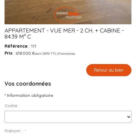
APPARTEMENT - VUE MER - 2 CH. + CABINE -
84.39 M² C
Référence
: 111
Prix
: 618 000 €
dont 3.87% TTC d'honoraires
Retour au bien
Vos coordonnées
* Information obligatoire
Civilité :
Prénom :
*