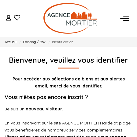
ACHETER
Accueil
Parking / Box
Identification
ESTIMER
Bienvenue, veuillez vous identifier
BIENS VENDUS
Pour accéder aux sélections de biens et aux alertes
NOTRE AGENCE
email, merci de vous identifier.
Vous n'êtes pas encore inscrit ?
Qui Sommes Nous
Je suis un
nouveau visiteur
.
Notre Équipe
Nos Actualités
En vous inscrivant sur le site AGENCE MORTIER Hardelot plage,
vous bénéficierez de nombreux services complémentaires.