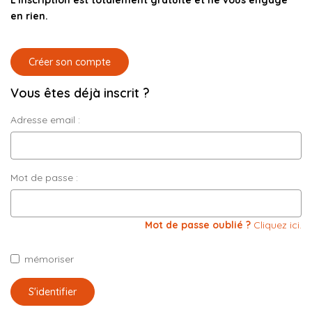
L'inscription est totalement gratuite et ne vous engage
CONTACT
en rien.
03.21.91.82.86
Créer son compte
Vous êtes déjà inscrit ?
Adresse email :
Mot de passe :
Mot de passe oublié ?
Cliquez ici.
mémoriser
S'identifier