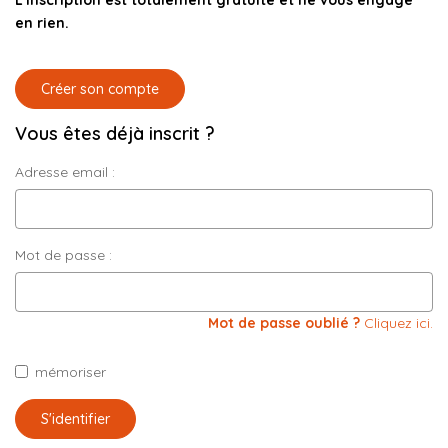
L'inscription est totalement gratuite et ne vous engage
CONTACT
en rien.
03.21.91.82.86
Créer son compte
Vous êtes déjà inscrit ?
Adresse email :
Mot de passe :
Mot de passe oublié ?
Cliquez ici.
mémoriser
S'identifier