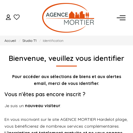
ACHETER
Accueil
Studio T1
Identification
ESTIMER
Bienvenue, veuillez vous identifier
BIENS VENDUS
Pour accéder aux sélections de biens et aux alertes
NOTRE AGENCE
email, merci de vous identifier.
Vous n'êtes pas encore inscrit ?
Qui Sommes Nous
Je suis un
nouveau visiteur
.
Notre Équipe
Nos Actualités
En vous inscrivant sur le site AGENCE MORTIER Hardelot plage,
vous bénéficierez de nombreux services complémentaires.