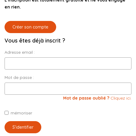
L'inscription est totalement gratuite et ne vous engage
CONTACT
en rien.
03.21.91.82.86
Créer son compte
Vous êtes déjà inscrit ?
Adresse email :
Mot de passe :
Mot de passe oublié ?
Cliquez ici.
mémoriser
S'identifier