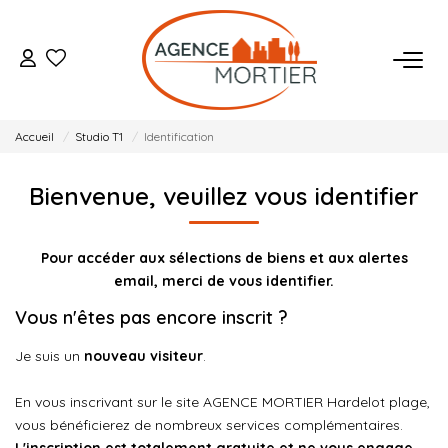
ACHETER
Accueil
Studio T1
Identification
ESTIMER
Bienvenue, veuillez vous identifier
BIENS VENDUS
Pour accéder aux sélections de biens et aux alertes
NOTRE AGENCE
email, merci de vous identifier.
Vous n'êtes pas encore inscrit ?
Qui Sommes Nous
Je suis un
nouveau visiteur
.
Notre Équipe
Nos Actualités
En vous inscrivant sur le site AGENCE MORTIER Hardelot plage,
vous bénéficierez de nombreux services complémentaires.