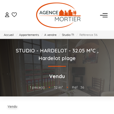
ACHETER
Accueil
Appartements
A vendre
Studio T1
Référence 36
ESTIMER
STUDIO - HARDELOT - 32.05 M²C
,
BIENS VENDUS
Hardelot plage
NOTRE AGENCE
Vendu
Qui Sommes Nous
1
pièce(s)
•
32
m²
•
Réf : 36
Notre Équipe
Nos Actualités
Vendu