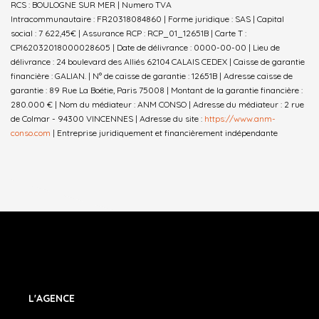
RCS : BOULOGNE SUR MER | Numero TVA
Intracommunautaire : FR20318084860 | Forme juridique : SAS | Capital
social : 7 622,45€ | Assurance RCP : RCP_01_12651B |
Carte T :
CPI62032018000028605 | Date de délivrance : 0000-00-00 | Lieu de
délivrance : 24 boulevard des Alliés 62104 CALAIS CEDEX | Caisse de garantie
financière : GALIAN. | N° de caisse de garantie : 12651B | Adresse caisse de
garantie : 89 Rue La Boétie, Paris 75008 | Montant de la garantie financière :
280.000 € | Nom du médiateur : ANM CONSO | Adresse du médiateur : 2 rue
de Colmar - 94300 VINCENNES | Adresse du site :
https://www.anm-
conso.com
|
Entreprise juridiquement et financièrement indépendante
L'AGENCE