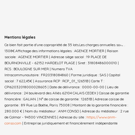
Mentions légales
Ce bien fait partie d'une copropriété de 35 lots.Les charges annuelles sont de
1308€.
Affichage des informations légales : AGENCE MORTIER | Raison
sociale : AGENCE MORTIER | Adresse siège social : 19 PLACE DE
BOURNONVILLE - 62152 HARDELOT PLAGE | Siret : 31808486000010 |
RCS : BOULOGNE SUR MER | Numero TVA
Intracommunautaire : FR20318084860 | Forme juridique : SAS | Capital
social : 7 622,45€ | Assurance RCP : RCP_01_12651B |
Carte T :
CPI62032018000028605 | Date de délivrance : 0000-00-00 | Lieu de
délivrance : 24 boulevard des Alliés 62104 CALAIS CEDEX | Caisse de garantie
financière : GALIAN. | N° de caisse de garantie : 12651B | Adresse caisse de
garantie : 89 Rue La Boétie, Paris 75008 | Montant de la garantie financière :
280.000 € | Nom du médiateur : ANM CONSO | Adresse du médiateur : 2 rue
de Colmar - 94300 VINCENNES | Adresse du site :
https://www.anm-
conso.com
|
Entreprise juridiquement et financièrement indépendante