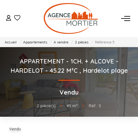
ACHETER
Accueil
Appartements
A vendre
2 pièces
Référence 5
ESTIMER
APPARTEMENT - 1CH. + ALCOVE -
BIENS VENDUS
HARDELOT - 45.22 M²C
,
Hardelot plage
NOTRE AGENCE
Vendu
Qui Sommes Nous
2
pièce(s)
•
45
m²
•
Réf : 5
Notre Équipe
Nos Actualités
Vendu