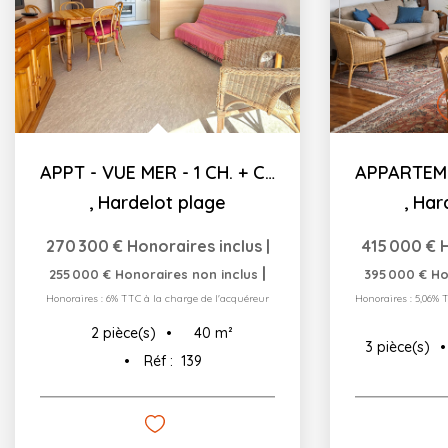
APPT - VUE MER - 1 CH. + CABINE - 40.17 M²C
,
Hardelot plage
,
Har
270 300 €
Honoraires inclus
|
415 000 €
|
255 000 €
Honoraires non inclus
395 000 €
Ho
Honoraires : 6% TTC à la charge de l'acquéreur
Honoraires : 5,06% 
40
m²
2
pièce(s)
3
pièce(s)
Réf :
139