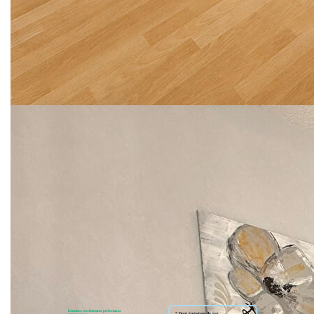
Les plus : emplacement centre d'Hardelot - proximité plage
- appartement en très bon état - 1 chambre - cabine avec
couchage double - cuisine aménagée et équipée -
menuiseries remplacées - cave - parking privatif - garage
possible en supplément.
Un appartement idéal pour une résidence secondaire, un
pied-à-terre à Hardelot ou un investissement immobilier sur
la Côte d'Opale.
** €250 275
honoraires inclus
|
|
€235 000
hors honoraires
Honoraires : 6.50%
TTC à la charge de l'acquéreur
Nos honoraires
Nous contacter
Diagnostics énergétiques