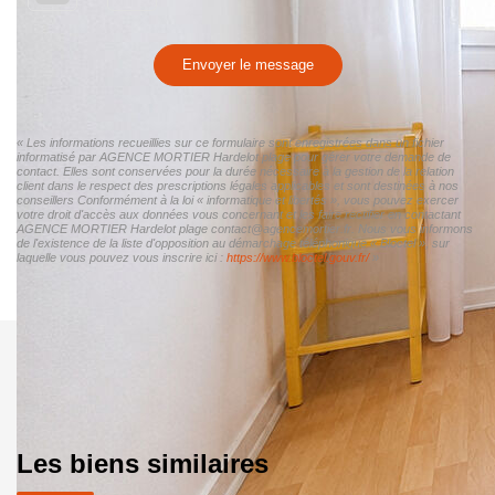
Envoyer le message
« Les informations recueillies sur ce formulaire sont enregistrées dans un fichier
informatisé par AGENCE MORTIER Hardelot plage pour gérer votre demande de
contact. Elles sont conservées pour la durée nécessaire à la gestion de la relation
client dans le respect des prescriptions légales applicables et sont destinées à nos
conseillers Conformément à la loi « informatique et libertés », vous pouvez exercer
votre droit d'accès aux données vous concernant et les faire rectifier en contactant
AGENCE MORTIER Hardelot plage contact@agencemortier.fr. Nous vous informons
de l'existence de la liste d'opposition au démarchage téléphonique « Bloctel », sur
laquelle vous pouvez vous inscrire ici :
https://www.bloctel.gouv.fr/
»
Les biens similaires