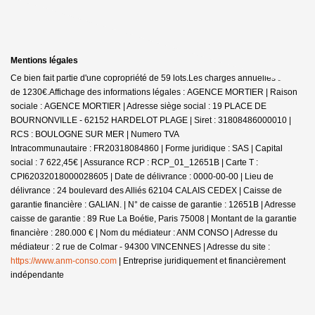
Mentions légales
Ce bien fait partie d'une copropriété de 59 lots.Les charges annuelles sont
de 1230€.
Affichage des informations légales : AGENCE MORTIER | Raison
sociale : AGENCE MORTIER | Adresse siège social : 19 PLACE DE
BOURNONVILLE - 62152 HARDELOT PLAGE | Siret : 31808486000010 |
RCS : BOULOGNE SUR MER | Numero TVA
Intracommunautaire : FR20318084860 | Forme juridique : SAS | Capital
social : 7 622,45€ | Assurance RCP : RCP_01_12651B |
Carte T :
CPI62032018000028605 | Date de délivrance : 0000-00-00 | Lieu de
délivrance : 24 boulevard des Alliés 62104 CALAIS CEDEX | Caisse de
garantie financière : GALIAN. | N° de caisse de garantie : 12651B | Adresse
caisse de garantie : 89 Rue La Boétie, Paris 75008 | Montant de la garantie
financière : 280.000 € | Nom du médiateur : ANM CONSO | Adresse du
médiateur : 2 rue de Colmar - 94300 VINCENNES | Adresse du site :
https://www.anm-conso.com
|
Entreprise juridiquement et financièrement
indépendante