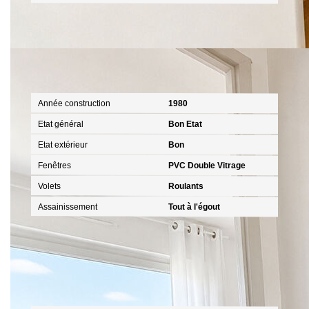
Extérieur
Année construction
1980
Etat général
Bon Etat
Etat extérieur
Bon
Fenêtres
PVC Double Vitrage
Volets
Roulants
Assainissement
Tout à l'égout
Intérieur