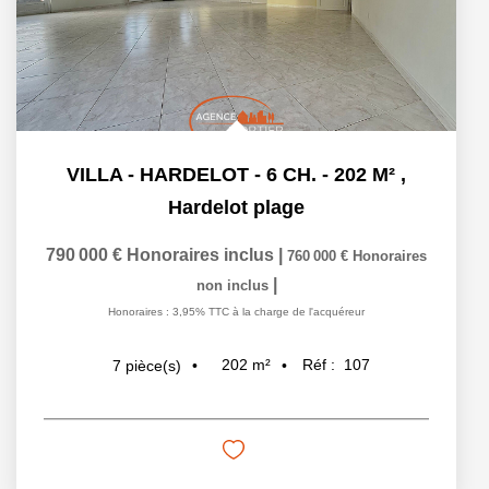
VILLA - HARDELOT - 6 CH. - 202 M²
,
Hardelot plage
790 000 €
Honoraires inclus
|
760 000 €
Honoraires
|
non inclus
Honoraires : 3,95% TTC à la charge de l'acquéreur
202
m²
Réf :
107
7
pièce(s)