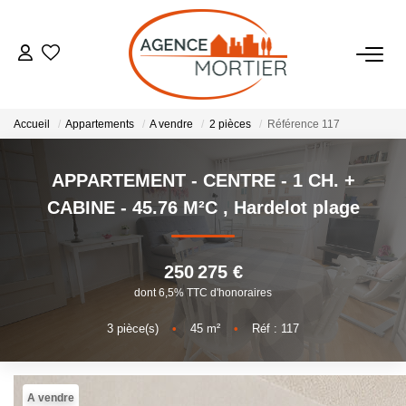
ACHETER
Accueil
Appartements
A vendre
2 pièces
Référence 117
ESTIMER
APPARTEMENT - CENTRE - 1 CH. +
BIENS VENDUS
CABINE - 45.76 M²C
,
Hardelot plage
NOTRE AGENCE
250 275 €
Qui Sommes Nous
dont 6,5% TTC d'honoraires
Notre Équipe
3
pièce(s)
•
45
m²
•
Réf : 117
Nos Actualités
A vendre