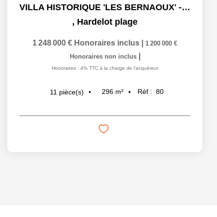
VILLA HISTORIQUE 'LES BERNAOUX' - HARDELOT - 296 M²
,
Hardelot plage
1 248 000 €
Honoraires inclus
|
1 200 000 €
|
Honoraires non inclus
Honoraires : 4% TTC à la charge de l'acquéreur
296
m²
Réf :
80
11
pièce(s)