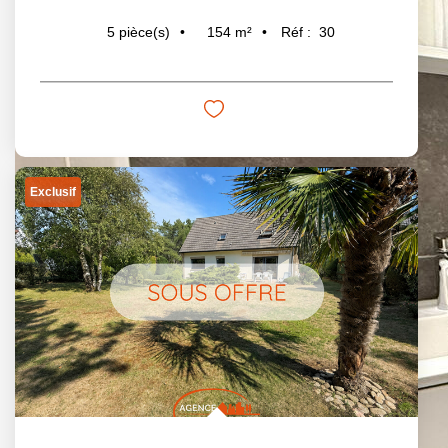
154
m²
Réf :
30
5
pièce(s)
Exclusif