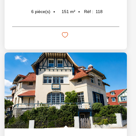
151
m²
Réf :
118
6
pièce(s)