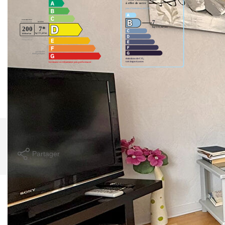
Montant estimé des dépenses annuelles d'énergie pour un
usage standard entre 910€ et 1240€. indexées aux années
2021,2022 et 2023 (abonnement compris).
Imprimer
Partager
Calculer mon budget
Ce bien est soumis à un diagnostic ERP (État
des Risques et Pollutions). Pour en savoir plus,
rendez-vous sur
https://www.georisques.gouv.fr/