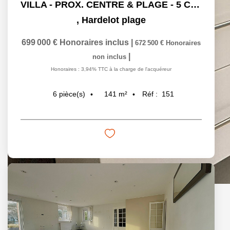
VILLA - PROX. CENTRE & PLAGE - 5 CH. - 141 M²
,
Hardelot plage
699 000 €
Honoraires inclus
|
672 500 €
Honoraires
|
non inclus
Honoraires : 3,94% TTC à la charge de l'acquéreur
141
m²
Réf :
151
6
pièce(s)