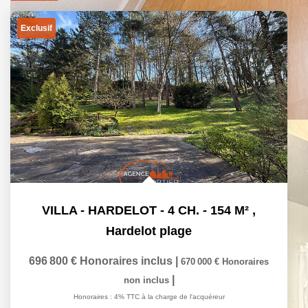
Exclusif
VILLA - HARDELOT - 4 CH. - 154 M²
,
Hardelot plage
696 800 €
Honoraires inclus
|
670 000 €
Honoraires
|
non inclus
Honoraires : 4% TTC à la charge de l'acquéreur