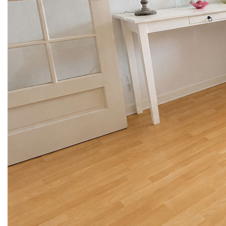
PLAGE
En exclusivité dans notre agence, venez découvrir ce bel
appartement idéalement situé au coeur d'Hardelot-Plage, à
proximité immédiate du centre et de la plage.
En très bon état, l'appartement se compose d'une entrée
avec placard, d'un agréable salon-séjour avec coin cuisine
aménagée et équipée, d'une chambre ainsi que d'une
cabine pouvant accueillir un couchage double.
Une salle de bains et un WC séparé complètent l'ensemble.
L'appartement bénéficie également d'une cave et d'une
place de parking privative, de véritables atouts au coeur de
la station.
Possibilité d'acquérir un garage en supplément.