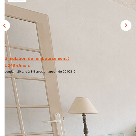
CONTACT
03.21.91.82.86
Simulation de remboursement :
1 249 €/mois
pendant 20 ans à 3% avec un apport de 25 028 €
Description
Réf : 117
EXCLUSIVITÉ - APPARTEMENT 1 CHAMBRE +
CABINE, CENTRE D'HARDELOT, À PROXIMITÉ DE LA