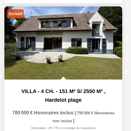
Exclusif
VILLA - 4 CH. - 151 M² S/ 2550 M²
,
Hardelot plage
780 000 €
Honoraires inclus
|
750 000 €
Honoraires
|
non inclus
Honoraires : 4% TTC à la charge de l'acquéreur