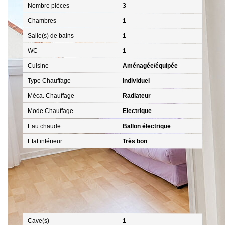
Nombre pièces
3
Chambres
1
Salle(s) de bains
1
WC
1
Cuisine
Aménagée/équipée
Type Chauffage
Individuel
Méca. Chauffage
Radiateur
Mode Chauffage
Electrique
Eau chaude
Ballon électrique
Etat intérieur
Très bon
Autres
Cave(s)
1