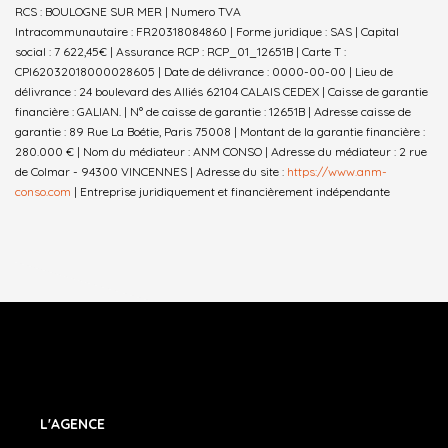
RCS : BOULOGNE SUR MER | Numero TVA
Intracommunautaire : FR20318084860 | Forme juridique : SAS | Capital
social : 7 622,45€ | Assurance RCP : RCP_01_12651B |
Carte T :
CPI62032018000028605 | Date de délivrance : 0000-00-00 | Lieu de
délivrance : 24 boulevard des Alliés 62104 CALAIS CEDEX | Caisse de garantie
financière : GALIAN. | N° de caisse de garantie : 12651B | Adresse caisse de
garantie : 89 Rue La Boétie, Paris 75008 | Montant de la garantie financière :
280.000 € | Nom du médiateur : ANM CONSO | Adresse du médiateur : 2 rue
de Colmar - 94300 VINCENNES | Adresse du site :
https://www.anm-
conso.com
|
Entreprise juridiquement et financièrement indépendante
L'AGENCE