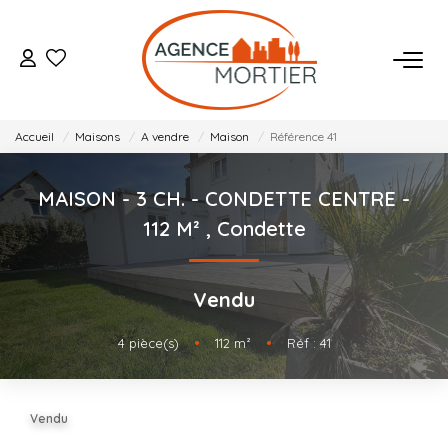
ACHETER
Accueil
Maisons
A vendre
Maison
Référence 41
ESTIMER
MAISON - 3 CH. - CONDETTE CENTRE -
BIENS VENDUS
112 M²
,
Condette
NOTRE AGENCE
Vendu
Qui Sommes Nous
4
pièce(s)
•
112
m²
•
Réf : 41
Notre Équipe
Nos Actualités
Vendu