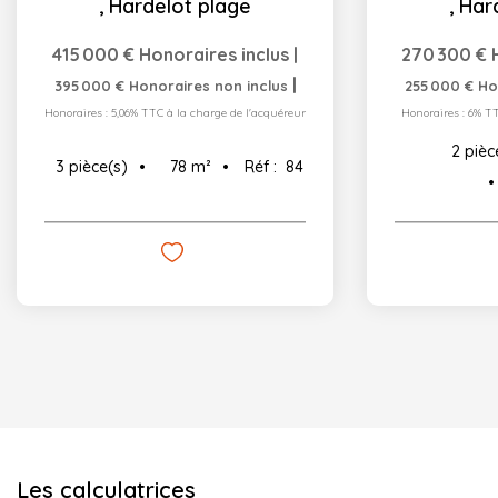
,
Hardelot plage
,
Har
415 000 €
Honoraires inclus
|
270 300 €
|
395 000 €
Honoraires non inclus
255 000 €
Ho
Honoraires : 5,06% TTC à la charge de l'acquéreur
Honoraires : 6% T
2
pièc
78
m²
Réf :
84
3
pièce(s)
Les calculatrices