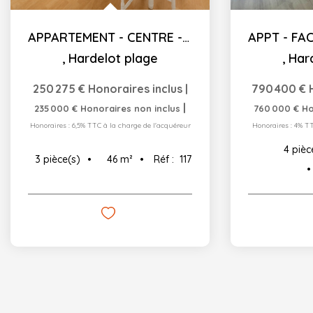
APPARTEMENT - CENTRE - 1 CH. + CABINE - 45.76 M²C
,
Hardelot plage
,
Har
250 275 €
Honoraires inclus
|
790 400 €
|
235 000 €
Honoraires non inclus
760 000 €
Ho
Honoraires : 6,5% TTC à la charge de l'acquéreur
Honoraires : 4% T
4
pièc
46
m²
Réf :
117
3
pièce(s)