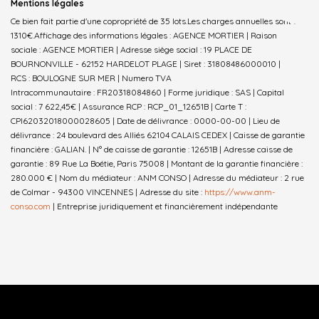
Mentions légales
Ce bien fait partie d'une copropriété de 35 lots.Les charges annuelles sont de
1310€.
Affichage des informations légales : AGENCE MORTIER | Raison
sociale : AGENCE MORTIER | Adresse siège social : 19 PLACE DE
BOURNONVILLE - 62152 HARDELOT PLAGE | Siret : 31808486000010 |
RCS : BOULOGNE SUR MER | Numero TVA
Intracommunautaire : FR20318084860 | Forme juridique : SAS | Capital
social : 7 622,45€ | Assurance RCP : RCP_01_12651B |
Carte T :
CPI62032018000028605 | Date de délivrance : 0000-00-00 | Lieu de
délivrance : 24 boulevard des Alliés 62104 CALAIS CEDEX | Caisse de garantie
financière : GALIAN. | N° de caisse de garantie : 12651B | Adresse caisse de
garantie : 89 Rue La Boétie, Paris 75008 | Montant de la garantie financière :
280.000 € | Nom du médiateur : ANM CONSO | Adresse du médiateur : 2 rue
de Colmar - 94300 VINCENNES | Adresse du site :
https://www.anm-
conso.com
|
Entreprise juridiquement et financièrement indépendante