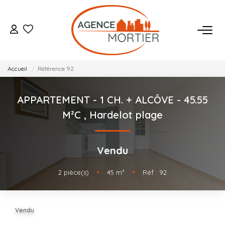
ACHETER
Accueil
Référence 92
ESTIMER
APPARTEMENT - 1 CH. + ALCÔVE - 45.55
BIENS VENDUS
M²C
,
Hardelot plage
NOTRE AGENCE
Vendu
Qui Sommes Nous
2
pièce(s)
•
45
m²
•
Réf : 92
Notre Équipe
Nos Actualités
Vendu