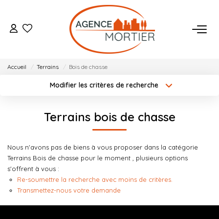
ACHETER
Accueil
Terrains
Bois de chasse
ESTIMER
Modifier les critères de recherche
Localisation
Type de bien
Localisation
Sélectionnez...
BIENS VENDUS
Terrains bois de chasse
Surface min
Budget max
NOTRE AGENCE
Nous n'avons pas de biens à vous proposer dans la catégorie
Créer une alerte
Plus de critères
Terrains Bois de chasse pour le moment , plusieurs options
Qui Sommes Nous
s'offrent à vous :
Notre Équipe
Re-soumettre la recherche avec moins de critères.
Transmettez-nous votre demande
Nos Actualités