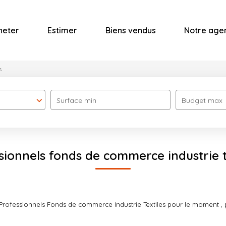
heter
Estimer
Biens vendus
Notre age
s
Surface min
Budget max
sionnels fonds de commerce industrie t
rofessionnels Fonds de commerce Industrie Textiles pour le moment , pl