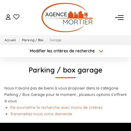
ACHETER
Accueil
Parking / Box
Garage
ESTIMER
Modifier les critères de recherche
Localisation
Type de bien
Localisation
Sélectionnez...
BIENS VENDUS
Parking / box garage
Surface min
Budget max
NOTRE AGENCE
Nous n'avons pas de biens à vous proposer dans la catégorie
Créer une alerte
Plus de critères
Parking / Box Garage pour le moment , plusieurs options s'offrent
Qui Sommes Nous
à vous :
Notre Équipe
Re-soumettre la recherche avec moins de critères.
Transmettez-nous votre demande
Nos Actualités