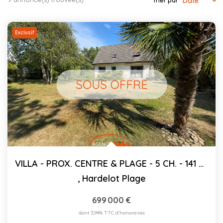
Trier par
CONTACT
Exclusif
03.21.91.82.86
VILLA - PROX. CENTRE & PLAGE - 5 CH. - 141 M²
,
Hardelot Plage
699 000 €
dont 3,94% TTC d'honoraires