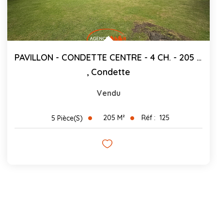
PAVILLON - CONDETTE CENTRE - 4 CH. - 205 M²
,
Condette
Vendu
205
M²
Réf :
125
5
Pièce(s)