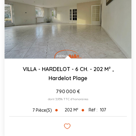
VILLA - HARDELOT - 6 CH. - 202 M²
,
Hardelot Plage
790 000 €
dont 3,95% TTC d'honoraires
202
M²
Réf :
107
7
Pièce(s)