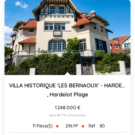
VILLA HISTORIQUE 'LES BERNAOUX' - HARDELOT - 296 M²
,
Hardelot Plage
1 248 000 €
dont 4% TTC d'honoraires
296
M²
Réf :
80
11
Pièce(s)