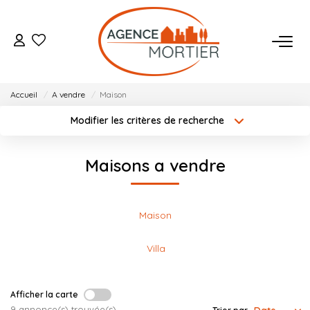
ACHETER
Accueil
A vendre
Maison
ESTIMER
Modifier les critères de recherche
Localisation
Type de bien
Localisation
Sélectionnez...
BIENS VENDUS
Maisons a vendre
Surface min
Budget max
NOTRE AGENCE
Créer une alerte
Plus de critères
Maison
Qui Sommes Nous
Villa
Notre Équipe
Nos Actualités
Afficher la carte
9 annonce(s) trouvée(s)