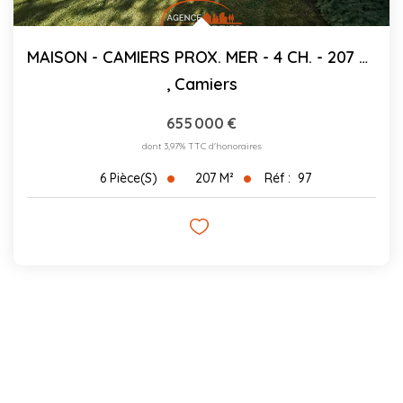
MAISON - CAMIERS PROX. MER - 4 CH. - 207 M²
,
Camiers
655 000 €
dont 3,97% TTC d'honoraires
207
M²
Réf :
97
6
Pièce(s)