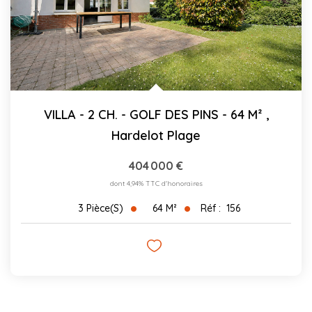
VILLA - 2 CH. - GOLF DES PINS - 64 M²
,
Hardelot Plage
404 000 €
dont 4,94% TTC d'honoraires
64
M²
Réf :
156
3
Pièce(s)