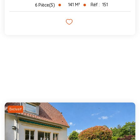
141
M²
Réf :
151
6
Pièce(s)
Exclusif