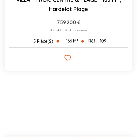
Hardelot Plage
759 200 €
dont 4% TTC d'honoraires
166
M²
Réf :
109
5
Pièce(s)