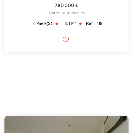
780 000 €
dont 4% TTC d'honoraires
151
M²
Réf :
118
6
Pièce(s)