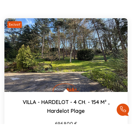
Exclusif
VILLA - HARDELOT - 4 CH. - 154 M²
,
Hardelot Plage
696 800 €
dont 4% TTC d'honoraires