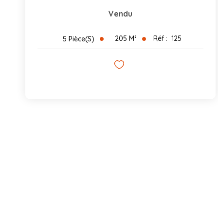
Vendu
205
M²
Réf :
125
5
Pièce(s)