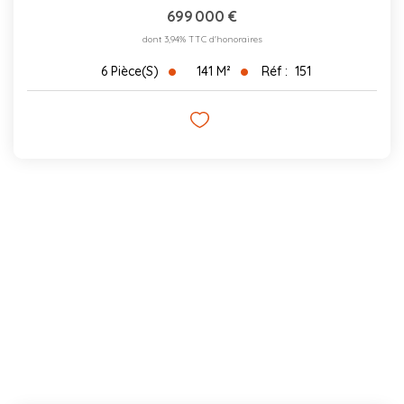
699 000 €
dont 3,94% TTC d'honoraires
141
M²
Réf :
151
6
Pièce(s)