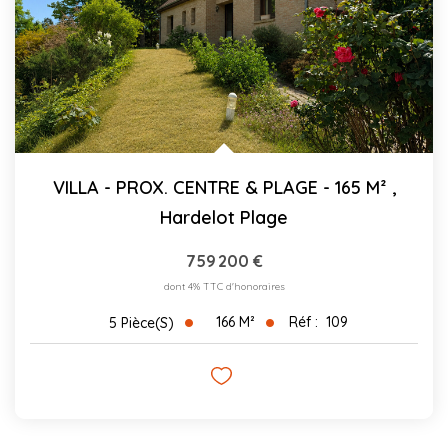
VILLA - PROX. CENTRE & PLAGE - 165 M²
,
Hardelot Plage
759 200 €
dont 4% TTC d'honoraires
166
M²
Réf :
109
5
Pièce(s)