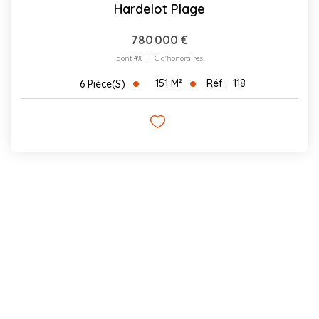
Hardelot Plage
780 000 €
dont 4% TTC d'honoraires
151
M²
Réf :
118
6
Pièce(s)