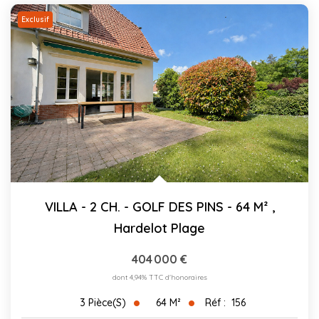
Exclusif
VILLA - 2 CH. - GOLF DES PINS - 64 M²
,
Hardelot Plage
404 000 €
dont 4,94% TTC d'honoraires
64
M²
Réf :
156
3
Pièce(s)