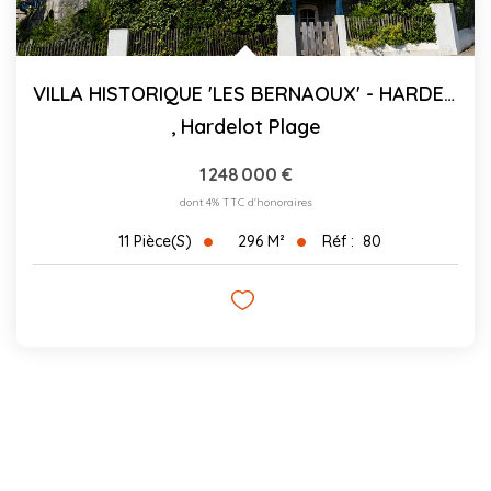
VILLA HISTORIQUE 'LES BERNAOUX' - HARDELOT - 296 M²
,
Hardelot Plage
1 248 000 €
dont 4% TTC d'honoraires
296
M²
Réf :
80
11
Pièce(s)