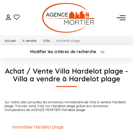
ACHETER
Accueil
A vendre
Villa
Hardelot plage
ESTIMER
Modifier les critères de recherche
Localisation
Type de bien
Localisation
Sélectionnez...
BIENS VENDUS
Achat / Vente Villa Hardelot plage -
Surface min
Budget max
Villa a vendre à Hardelot plage
NOTRE AGENCE
Créer une alerte
Plus de critères
Qui Sommes Nous
Sur notre site consultez les annonces immobilière de Villa à vendre Hardelot
plage. Trouvez votre Villa sur Hardelot plage grâce aux annonces
Notre Équipe
immobilières de AGENCE MORTIER Hardelot plage.
Nos Actualités
Immobilier Hardelot plage