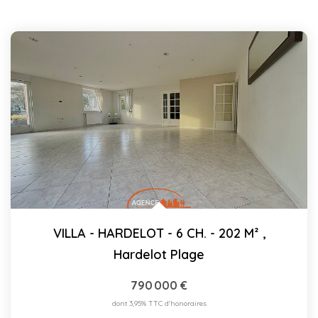
VILLA - HARDELOT - 6 CH. - 202 M²
,
Hardelot Plage
790 000 €
dont 3,95% TTC d'honoraires