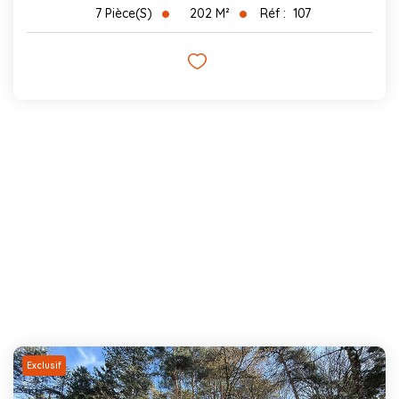
202
M²
Réf :
107
7
Pièce(s)
Exclusif