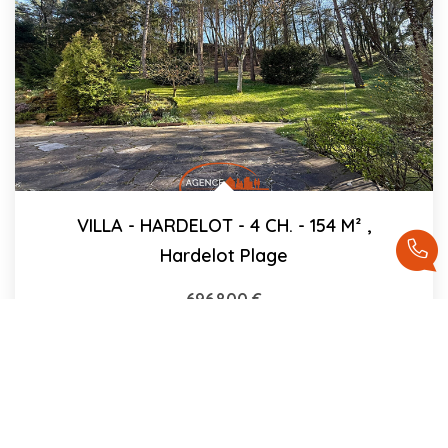
VILLA - HARDELOT - 4 CH. - 154 M²
,
Hardelot Plage
696 800 €
dont 4% TTC d'honoraires
154
M²
Réf :
30
5
Pièce(s)