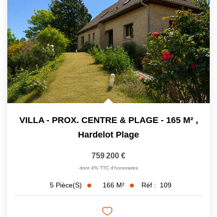
VILLA - PROX. CENTRE & PLAGE - 165 M²
,
Hardelot Plage
759 200 €
dont 4% TTC d'honoraires
166
M²
Réf :
109
5
Pièce(s)