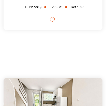
296
M²
Réf :
80
11
Pièce(s)