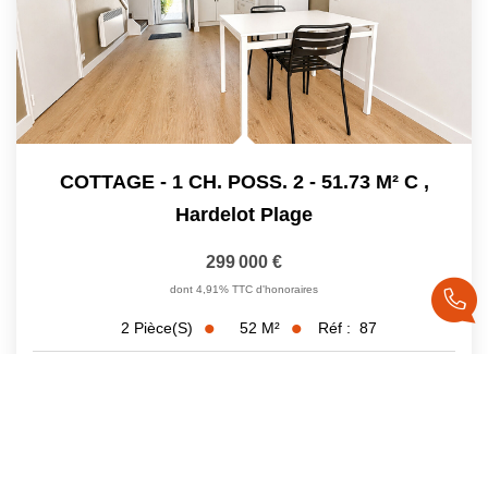
COTTAGE - 1 CH. POSS. 2 - 51.73 M² C
,
Hardelot Plage
299 000 €
dont 4,91% TTC d'honoraires
52
M²
Réf :
87
2
Pièce(s)