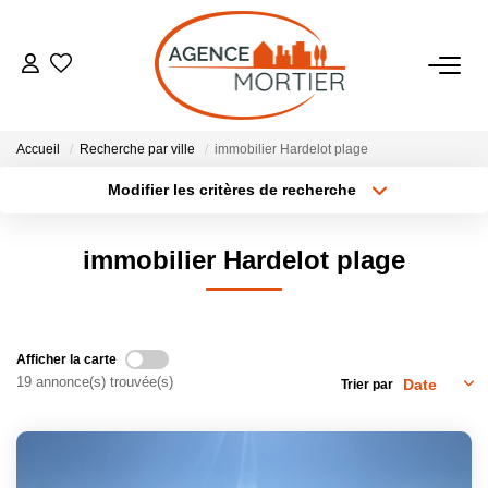
ACHETER
Accueil
Recherche par ville
immobilier Hardelot plage
ESTIMER
Modifier les critères de recherche
Localisation
Type de bien
Surface min
Budget max
BIENS VENDUS
immobilier Hardelot plage
Plus de critères
Créer une alerte
NOTRE AGENCE
Qui Sommes Nous
Afficher la carte
19 annonce(s) trouvée(s)
Notre Équipe
Trier par
Nos Actualités