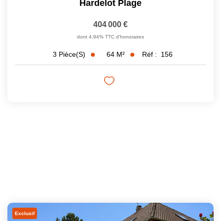
Hardelot Plage
404 000 €
dont 4,94% TTC d'honoraires
64
M²
Réf :
156
3
Pièce(s)
Exclusif