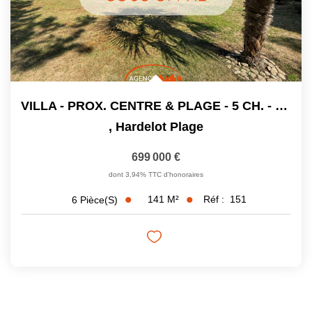
VILLA - PROX. CENTRE & PLAGE - 5 CH. - 141 M²
,
Hardelot Plage
699 000 €
dont 3,94% TTC d'honoraires
141
M²
Réf :
151
6
Pièce(s)