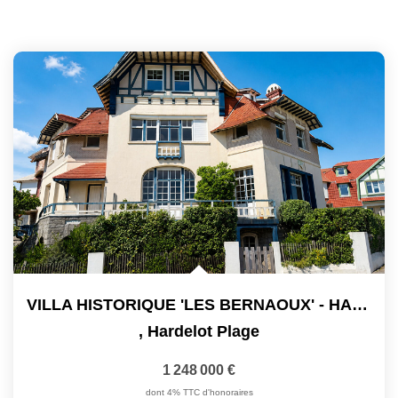
VILLA HISTORIQUE 'LES BERNAOUX' - HARDELOT - 296 M²
,
Hardelot Plage
1 248 000 €
dont 4% TTC d'honoraires