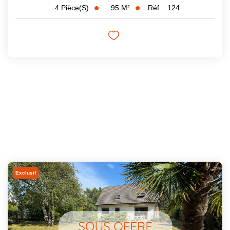
95
M²
Réf :
124
4
Pièce(s)
Exclusif