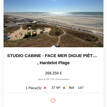
CONTACT
03.21.91.82.86
STUDIO CABINE - FACE MER DIGUE PIÉTONNE - 36.60 M²C
,
Hardelot Plage
266 250 €
dont 6,5% TTC d'honoraires
37
M²
Réf :
147
1
Pièce(s)