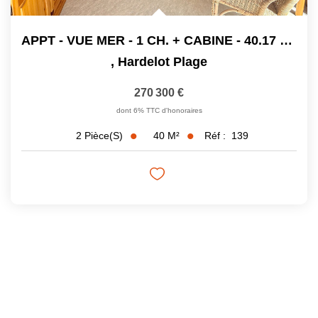
APPT - VUE MER - 1 CH. + CABINE - 40.17 M²C
,
Hardelot Plage
270 300 €
dont 6% TTC d'honoraires
40
M²
Réf :
139
2
Pièce(s)