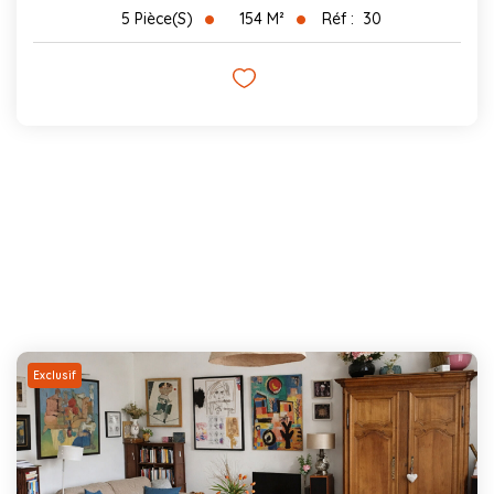
154
M²
Réf :
30
5
Pièce(s)
Exclusif