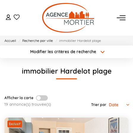
ACHETER
Accueil
Recherche par ville
immobilier Hardelot plage
ESTIMER
Modifier les critères de recherche
Localisation
Type de bien
Localisation
Sélectionnez...
BIENS VENDUS
immobilier Hardelot plage
Surface min
Budget max
NOTRE AGENCE
Créer une alerte
Plus de critères
Qui Sommes Nous
Afficher la carte
19 annonce(s) trouvée(s)
Trier par
Notre Équipe
Nos Actualités
Exclusif