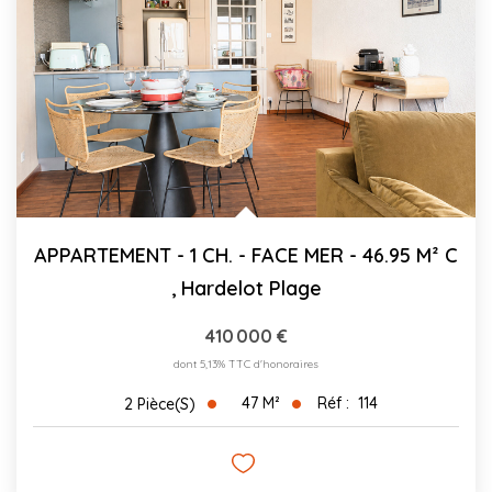
CONTACT
03.21.91.82.86
APPARTEMENT - 1 CH. - FACE MER - 46.95 M² C
,
Hardelot Plage
410 000 €
dont 5,13% TTC d'honoraires
47
M²
Réf :
114
2
Pièce(s)