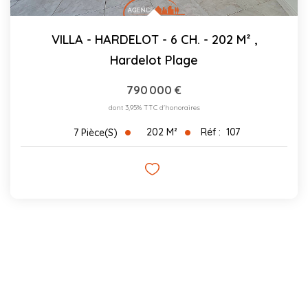
VILLA - HARDELOT - 6 CH. - 202 M²
,
Hardelot Plage
790 000 €
dont 3,95% TTC d'honoraires
202
M²
Réf :
107
7
Pièce(s)