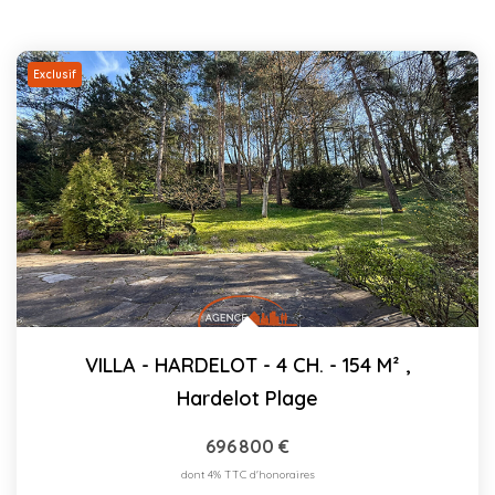
Exclusif
VILLA - HARDELOT - 4 CH. - 154 M²
,
Hardelot Plage
696 800 €
dont 4% TTC d'honoraires