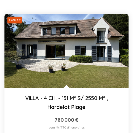
Exclusif
VILLA - 4 CH. - 151 M² S/ 2550 M²
,
Hardelot Plage
780 000 €
dont 4% TTC d'honoraires