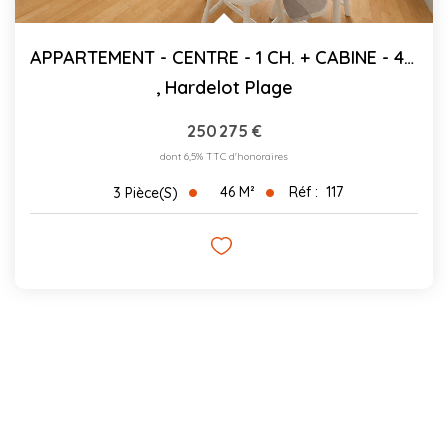
APPARTEMENT - CENTRE - 1 CH. + CABINE - 45.76 M²C
,
Hardelot Plage
250 275 €
dont 6,5% TTC d'honoraires
46
M²
Réf :
117
3
Pièce(s)