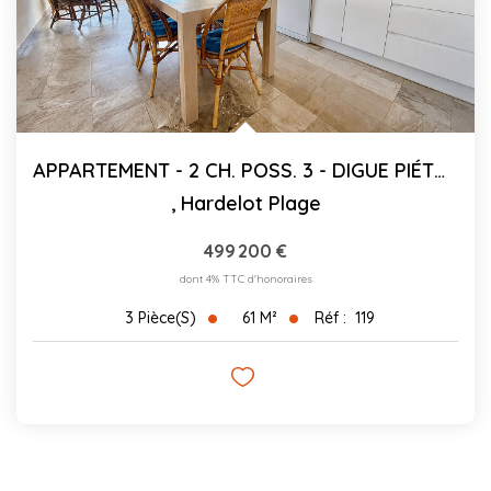
APPARTEMENT - 2 CH. POSS. 3 - DIGUE PIÉTONNE - 60.72 M²C
,
Hardelot Plage
499 200 €
dont 4% TTC d'honoraires
61
M²
Réf :
119
3
Pièce(s)