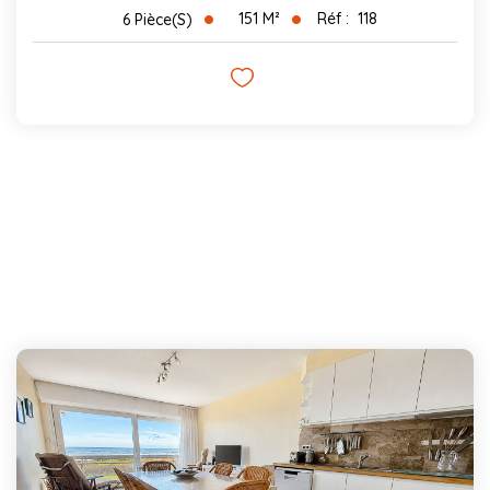
151
M²
Réf :
118
6
Pièce(s)