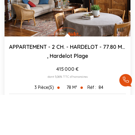
APPARTEMENT - 2 CH. - HARDELOT - 77.80 M²C
,
Hardelot Plage
415 000 €
dont 5,06% TTC d'honoraires
78
M²
Réf :
84
3
Pièce(s)