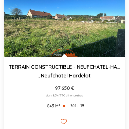
CONTACT
03.21.91.82.86
TERRAIN CONSTRUCTIBLE - NEUFCHATEL-HARDELOT - 843 M²
,
Neufchatel Hardelot
97 650 €
dont 8,5% TTC d'honoraires
Réf :
19
843
M²