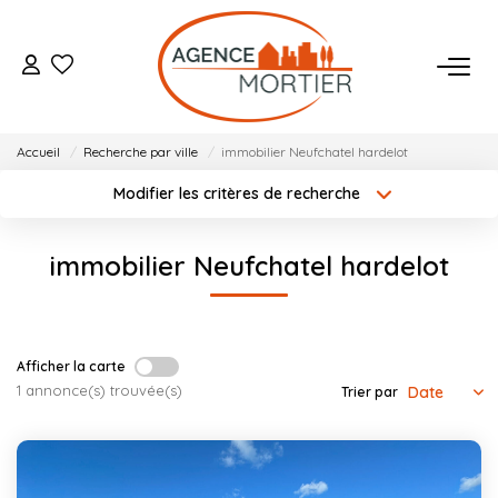
ACHETER
Accueil
Recherche par ville
immobilier Neufchatel hardelot
ESTIMER
Modifier les critères de recherche
Localisation
Type de bien
Localisation
Sélectionnez...
BIENS VENDUS
immobilier Neufchatel hardelot
Surface min
Budget max
NOTRE AGENCE
Créer une alerte
Plus de critères
Qui Sommes Nous
Afficher la carte
1 annonce(s) trouvée(s)
Trier par
Notre Équipe
Nos Actualités