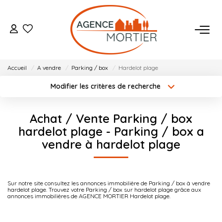
ACHETER
Accueil
A vendre
Parking / box
Hardelot plage
ESTIMER
Modifier les critères de recherche
Localisation
Type de bien
Localisation
Sélectionnez...
BIENS VENDUS
Achat / Vente Parking / box
Surface min
Budget max
hardelot plage - Parking / box a
NOTRE AGENCE
vendre à hardelot plage
Créer une alerte
Plus de critères
Qui Sommes Nous
Notre Équipe
Sur notre site consultez les annonces immobilière de Parking / box à vendre
hardelot plage. Trouvez votre Parking / box sur hardelot plage grâce aux
Nos Actualités
annonces immobilières de AGENCE MORTIER Hardelot plage.