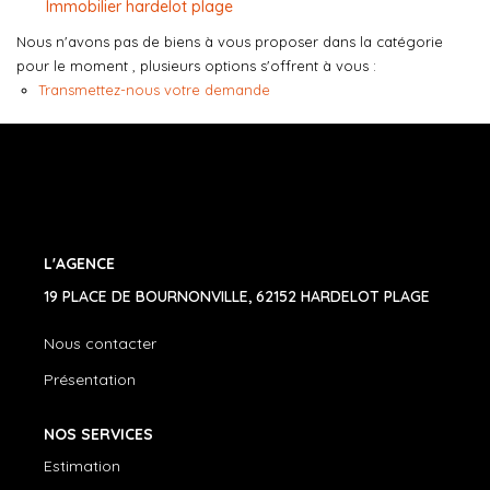
Immobilier hardelot plage
CONTACT
Nous n'avons pas de biens à vous proposer dans la catégorie
pour le moment , plusieurs options s'offrent à vous :
03.21.91.82.86
Transmettez-nous votre demande
L'AGENCE
19 PLACE DE BOURNONVILLE, 62152 HARDELOT PLAGE
Nous contacter
Présentation
NOS SERVICES
Estimation